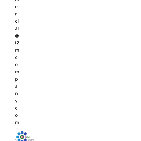
e
r
ci
al
@
i2
m
c
o
m
p
a
n
y.
c
o
m